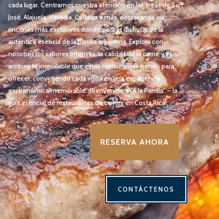
cada lugar. Centramos nuestra atención en las áreas de San
José, Alajuela, Heredia, Cartago y más, destacando los
rincones más exclusivos donde podrás disfrutar de la
auténtica esencia de la parrilla argentina. Explora con
nosotros los sabores intensos, la calidad de la carne y el
ambiente inigualable que estos restaurantes tienen para
ofrecer, convirtiendo cada visita en una experiencia
gastronómica memorable. ¡Bienvenido a “A la Parrilla” – la
guía esencial de restaurantes de carnes en Costa Rica!
.
RESERVA AHORA
CONTÁCTENOS