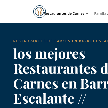
Restaurantes de Carnes
Parrilla
RESTAURANTES DE CARNES EN
BARRIO ESCA
los mejores
Restaurantes 
Carnes en
Barr
Escalante
//