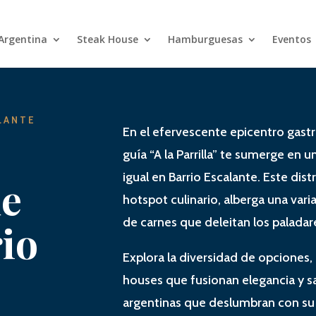
 Argentina
Steak House
Hamburguesas
Eventos
LANTE
En el efervescente epicentro gast
guía “A la Parrilla” te sumerge en u
igual en Barrio Escalante. Este dis
de
hotspot culinario, alberga una var
de carnes que deleitan los palada
io
Explora la diversidad de opciones,
houses que fusionan elegancia y sab
argentinas que deslumbran con su 