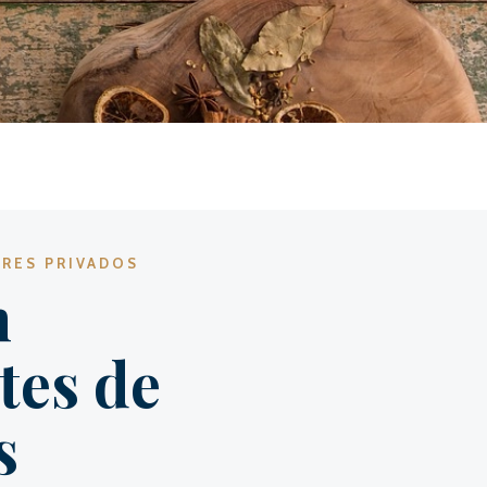
ORES PRIVADOS
n
tes de
s