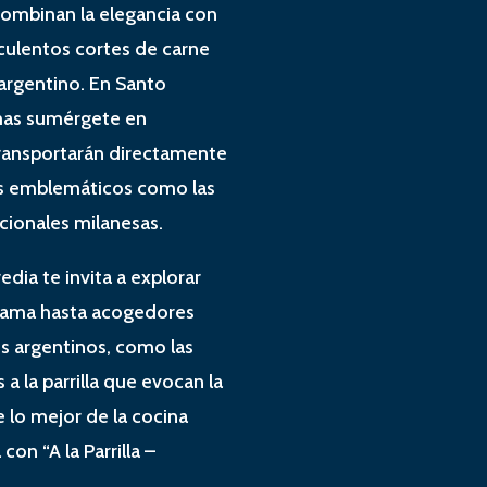
combinan la elegancia con
culentos cortes de carne
 argentino. En Santo
 mas sumérgete en
transportarán directamente
os emblemáticos como las
cionales milanesas.
dia te invita a explorar
a gama hasta acogedores
os argentinos, como las
 a la parrilla que evocan la
 lo mejor de la cocina
con “A la Parrilla –