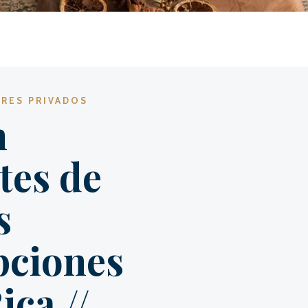
ORES PRIVADOS
n
tes de
s
pciones
ica //