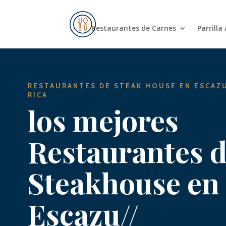
Restaurantes de Carnes
Parrilla
RESTAURANTES DE STEAK HOUSE EN ESCAZ
RICA
los mejores
Restaurantes 
Steakhouse en
Escazu//